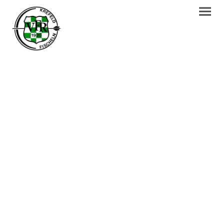
.
.
.