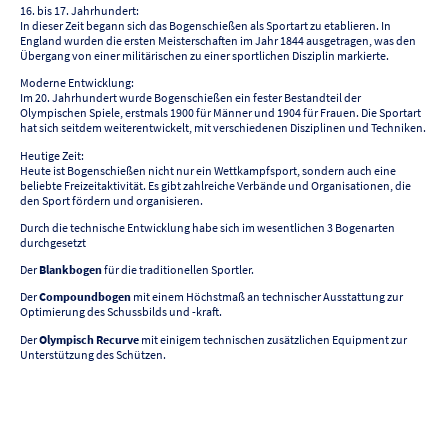
16. bis 17. Jahrhundert:
In dieser Zeit begann sich das Bogenschießen als Sportart zu etablieren. In
England wurden die ersten Meisterschaften im Jahr 1844 ausgetragen, was den
Übergang von einer militärischen zu einer sportlichen Disziplin markierte.
Moderne Entwicklung:
Im 20. Jahrhundert wurde Bogenschießen ein fester Bestandteil der
Olympischen Spiele, erstmals 1900 für Männer und 1904 für Frauen. Die Sportart
hat sich seitdem weiterentwickelt, mit verschiedenen Disziplinen und Techniken.
Heutige Zeit:
Heute ist Bogenschießen nicht nur ein Wettkampfsport, sondern auch eine
beliebte Freizeitaktivität. Es gibt zahlreiche Verbände und Organisationen, die
den Sport fördern und organisieren.
Durch die technische Entwicklung habe sich im wesentlichen 3 Bogenarten
durchgesetzt
Der
Blankbogen
für die traditionellen Sportler.
Der
Compoundbogen
mit einem Höchstmaß an technischer Ausstattung zur
Optimierung des Schussbilds und -kraft.
Der
Olympisch Recurve
mit einigem technischen zusätzlichen Equipment zur
Unterstützung des Schützen.
©Copyright. Alle Rechte vorbehalten.