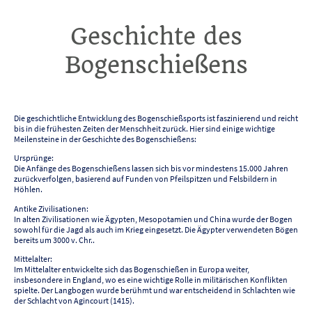
Geschichte des
Bogenschießens
Die geschichtliche Entwicklung des Bogenschießsports ist faszinierend und reicht
bis in die frühesten Zeiten der Menschheit zurück. Hier sind einige wichtige
Meilensteine in der Geschichte des Bogenschießens:
Ursprünge:
Die Anfänge des Bogenschießens lassen sich bis vor mindestens 15.000 Jahren
zurückverfolgen, basierend auf Funden von Pfeilspitzen und Felsbildern in
Höhlen.
Antike Zivilisationen:
In alten Zivilisationen wie Ägypten, Mesopotamien und China wurde der Bogen
sowohl für die Jagd als auch im Krieg eingesetzt. Die Ägypter verwendeten Bögen
bereits um 3000 v. Chr..
Mittelalter:
Im Mittelalter entwickelte sich das Bogenschießen in Europa weiter,
insbesondere in England, wo es eine wichtige Rolle in militärischen Konflikten
spielte. Der Langbogen wurde berühmt und war entscheidend in Schlachten wie
der Schlacht von Agincourt (1415).